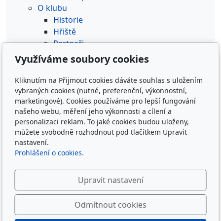
O klubu
Historie
Hřiště
Partneři
Fotogalerie
Využíváme soubory cookies
Hippos galerie
Stáhnout
Kliknutím na Přijmout cookies dáváte souhlas s uložením
Mapa webu
vybraných cookies (nutné, preferenční, výkonnostní,
marketingové). Cookies používáme pro lepší fungování
Vyhledávání
našeho webu, měření jeho výkonnosti a cílení a
personalizaci reklam. To jaké cookies budou uloženy,
můžete svobodně rozhodnout pod tlačítkem Upravit
nastavení.
Prohlášení o cookies.
Upravit nastavení
Sledujte nás
Odmítnout cookies