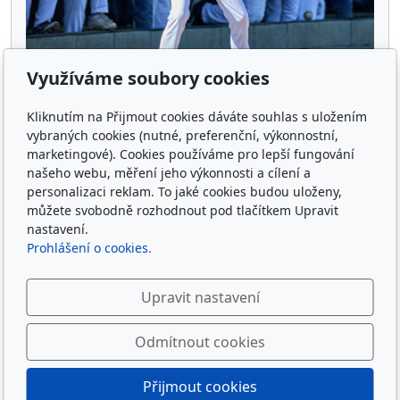
Využíváme soubory cookies
Kliknutím na Přijmout cookies dáváte souhlas s uložením
Hippos galerie
vybraných cookies (nutné, preferenční, výkonnostní,
marketingové). Cookies používáme pro lepší fungování
24. 1. 2025
50
našeho webu, měření jeho výkonnosti a cílení a
personalizaci reklam. To jaké cookies budou uloženy,
můžete svobodně rozhodnout pod tlačítkem Upravit
nastavení.
Prohlášení o cookies.
Upravit nastavení
Sledujte nás
Odmítnout cookies
Přijmout cookies