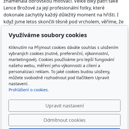
znamenala obrovskou motivaci. Velké díky patří také
Lence Brožové za její profesionální fotky, které
dokonale zachytily každý důležitý moment na hřišti. I
když jsme letos skončili těsně pod vrcholem, věříme, že
nás čeká světlá budoucnost. S vaší podporou a naším
Využíváme soubory cookies
odhodláním se příští rok pokusíme znovu zaútočit na
titul!
Kliknutím na Přijmout cookies dáváte souhlas s uložením
vybraných cookies (nutné, preferenční, výkonnostní,
marketingové). Cookies používáme pro lepší fungování
našeho webu, měření jeho výkonnosti a cílení a
personalizaci reklam. To jaké cookies budou uloženy,
můžete svobodně rozhodnout pod tlačítkem Upravit
nastavení.
Prohlášení o cookies.
Sledujte nás
Upravit nastavení
Odmítnout cookies