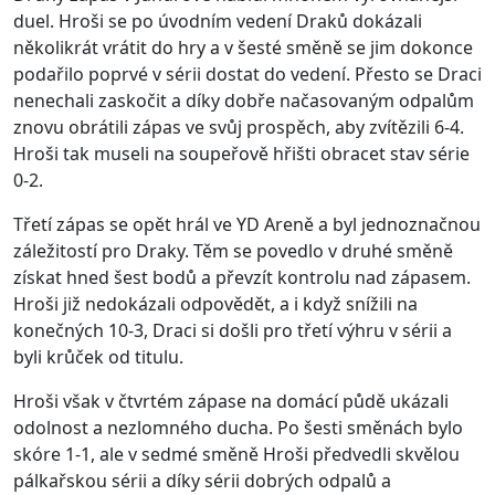
duel. Hroši se po úvodním vedení Draků dokázali
několikrát vrátit do hry a v šesté směně se jim dokonce
podařilo poprvé v sérii dostat do vedení. Přesto se Draci
nenechali zaskočit a díky dobře načasovaným odpalům
znovu obrátili zápas ve svůj prospěch, aby zvítězili 6-4.
Hroši tak museli na soupeřově hřišti obracet stav série
0-2.
Třetí zápas se opět hrál ve YD Areně a byl jednoznačnou
záležitostí pro Draky. Těm se povedlo v druhé směně
získat hned šest bodů a převzít kontrolu nad zápasem.
Hroši již nedokázali odpovědět, a i když snížili na
konečných 10-3, Draci si došli pro třetí výhru v sérii a
byli krůček od titulu.
Hroši však v čtvrtém zápase na domácí půdě ukázali
odolnost a nezlomného ducha. Po šesti směnách bylo
skóre 1-1, ale v sedmé směně Hroši předvedli skvělou
pálkařskou sérii a díky sérii dobrých odpalů a