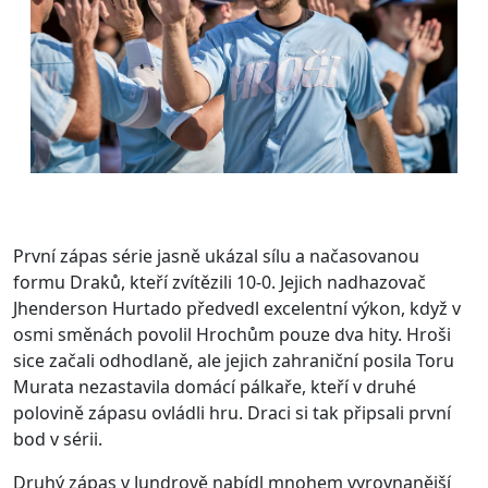
První zápas série jasně ukázal sílu a načasovanou
formu Draků, kteří zvítězili 10-0. Jejich nadhazovač
Jhenderson Hurtado předvedl excelentní výkon, když v
osmi směnách povolil Hrochům pouze dva hity. Hroši
sice začali odhodlaně, ale jejich zahraniční posila Toru
Murata nezastavila domácí pálkaře, kteří v druhé
polovině zápasu ovládli hru. Draci si tak připsali první
bod v sérii.
Druhý zápas v Jundrově nabídl mnohem vyrovnanější