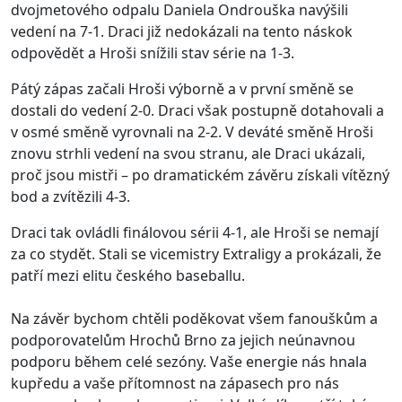
dvojmetového odpalu Daniela Ondrouška navýšili
vedení na 7-1. Draci již nedokázali na tento náskok
odpovědět a Hroši snížili stav série na 1-3.
Pátý zápas začali Hroši výborně a v první směně se
dostali do vedení 2-0. Draci však postupně dotahovali a
v osmé směně vyrovnali na 2-2. V deváté směně Hroši
znovu strhli vedení na svou stranu, ale Draci ukázali,
proč jsou mistři – po dramatickém závěru získali vítězný
bod a zvítězili 4-3.
Draci tak ovládli finálovou sérii 4-1, ale Hroši se nemají
za co stydět. Stali se vicemistry Extraligy a prokázali, že
patří mezi elitu českého baseballu.
Na závěr bychom chtěli poděkovat všem fanouškům a
podporovatelům Hrochů Brno za jejich neúnavnou
podporu během celé sezóny. Vaše energie nás hnala
kupředu a vaše přítomnost na zápasech pro nás